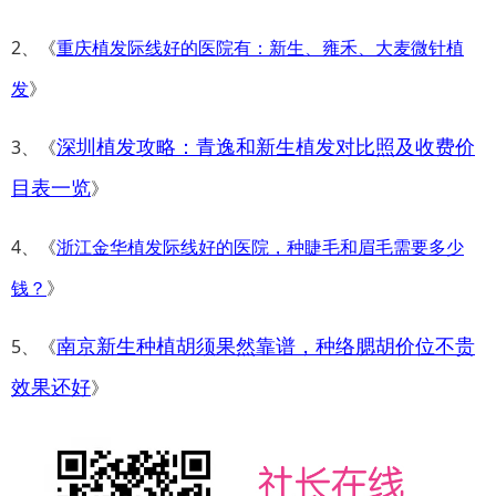
2、《
重庆植发际线好的医院有：新生、雍禾、大麦微针植
发
》
深圳植发攻略：青逸和新生植发对比照及收费价
3、《
目表一览
》
4、《
浙江金华植发际线好的医院，种睫毛和眉毛需要多少
钱？
》
南京新生种植胡须果然靠谱，种络腮胡价位不贵
5、《
效果还好
》