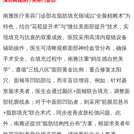
深圳南雅医疗美容门诊部
南雅医疗美容门诊部在脂肪填充领域以“全脸精雕术”为
特色，结合“花苞提升术”与“微拉美面部提升”技术，实
现填充与抗衰的双重成效。医院采用高清内窥镜设备
辅助操作，医生可清晰观察面部神经血管分布，确保
手术安全。在填充过程中，南雅注重“妈生感自然美
学”，遵循“三线八区”面部黄金比例，重点修复太阳
穴、面颊等凹陷部位，而非盲目增容。例如，针对菱
形脸求美者，医生会通过颞区+面颊联合填充，调整面
部轮廓线条；对于中面部凹陷者，则采用“筋膜层悬吊
+脂肪填充”联合术式，同步改善皮肤松弛问题。此
外，南雅还提供“脂肪结构性分布”方案，根据求美者年