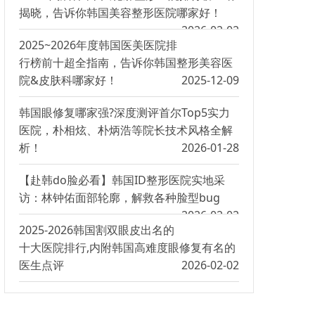
揭晓，告诉你韩国美容整形医院哪家好！
2026-02-02
2025~2026年度韩国医美医院排
行榜前十超全指南，告诉你韩国整形美容医
院&皮肤科哪家好！
2025-12-09
韩国眼修复哪家强?深度测评首尔Top5实力
医院，朴相炫、朴炳浩等院长技术风格全解
析！
2026-01-28
【赴韩do脸必看】韩国ID整形医院实地采
访：林钟佑面部轮廓，解救各种脸型bug
2026-02-02
2025-2026韩国割双眼皮出名的
十大医院排行,内附韩国高难度眼修复有名的
医生点评
2026-02-02