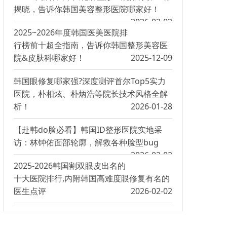
揭晓，告诉你韩国美容整形医院哪家好！
2026-02-02
2025~2026年度韩国医美医院排
行榜前十超全指南，告诉你韩国整形美容医
院&皮肤科哪家好！
2025-12-09
韩国眼修复哪家强?深度测评首尔Top5实力
医院，朴相炫、朴炳浩等院长技术风格全解
析！
2026-01-28
【赴韩do脸必看】韩国ID整形医院实地采
访：林钟佑面部轮廓，解救各种脸型bug
2026-02-02
2025-2026韩国割双眼皮出名的
十大医院排行,内附韩国高难度眼修复有名的
医生点评
2026-02-02