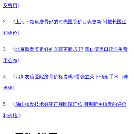
及费用
》
2、《
上海下颌角磨骨好的时光医院价目表更新,附擅长医生
和评价
》
3、《
北京取奥美定好的医院更新,艾玛,童仁清奥口碑医生费
用公布
》
4、《
四川友谊医院磨骨价格贵吗?看张立天下颌角手术口碑
点评
》
5、《
佛山植发技术好还正规医院汇总,围观新生植发的评价
和价格
》