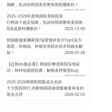
揭晓，告诉你韩国美容整形医院哪家好！
2026-02-02
2025~2026年度韩国医美医院排
行榜前十超全指南，告诉你韩国整形美容医
院&皮肤科哪家好！
2025-12-09
韩国眼修复哪家强?深度测评首尔Top5实力
医院，朴相炫、朴炳浩等院长技术风格全解
析！
2026-01-28
【赴韩do脸必看】韩国ID整形医院实地采
访：林钟佑面部轮廓，解救各种脸型bug
2026-02-02
2025-2026韩国割双眼皮出名的
十大医院排行,内附韩国高难度眼修复有名的
医生点评
2026-02-02