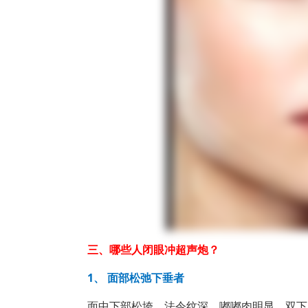
三、哪些人闭眼冲超声炮？
1、 面部松弛下垂者
面中下部松垮、法令纹深、嘟嘟肉明显、双下巴