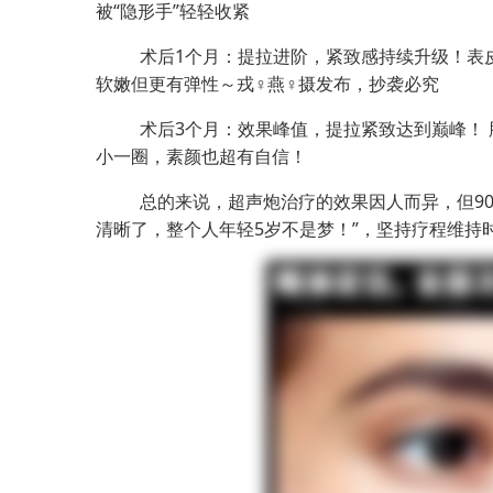
被“隐形手”轻轻收紧
术后
1
个月：提拉进阶，紧致感持续升级！表皮
软嫩但更有弹性～
戎♀燕♀摄发布，抄袭必究
术后
3
个月：效果峰值，提拉紧致达到巅峰！ 
小一圈，素颜也超有自信！
总的来说，超声炮治疗的效果因人而异，但90
清晰了，整个人年轻5岁不是梦！”，坚持疗程维持