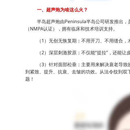
一、超声炮为啥这么火？
半岛超声炮由Peninsula半岛公司研发推
（NMPA认证）
，拥有临床和技术培训支持。
（
1
）
无创无恢复期：不用开刀、不用缝合，
（
2
）
深层刺激胶原：不仅能“提拉”，还能让
（
3
）
针对
面部
松垂：主要用来解决衰老导致
到紧致、提升、抗衰、去皱的功效。从法令纹到双
题！