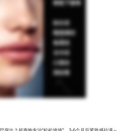
突出？超声炮专治“松松垮垮”，3-6个月后紧致感拉满～