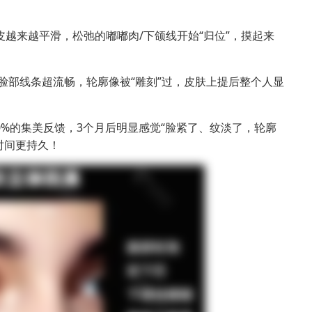
越来越平滑，松弛的嘟嘟肉/下颌线开始“归位”，摸起来
脸部线条超流畅，轮廓像被“雕刻”过，皮肤上提后整个人显
%的集美反馈，3个月后明显感觉“脸紧了、纹淡了，轮廓
时间更持久！