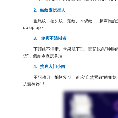
2、皱纹困扰星人
鱼尾纹、抬头纹、颈纹、木偶纹……超声炮的
up up
up
～
3、 轮廓不清晰者
下颌线不清晰、苹果肌下垂、面部线条“肿肿的”
致”，侧颜杀直接拿捏～
4、抗衰入门小白
不想动刀、怕恢复期、追求“自然紧致”的姐妹
抗衰神器”！