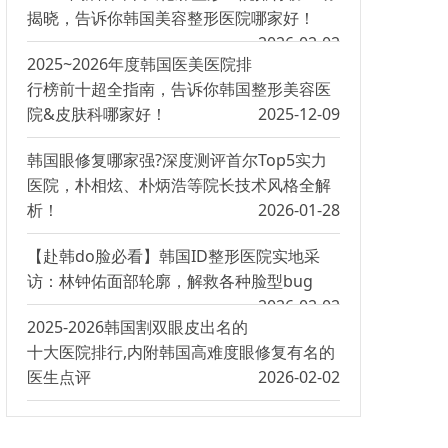
揭晓，告诉你韩国美容整形医院哪家好！
2026-02-02
2025~2026年度韩国医美医院排
行榜前十超全指南，告诉你韩国整形美容医
院&皮肤科哪家好！
2025-12-09
韩国眼修复哪家强?深度测评首尔Top5实力
医院，朴相炫、朴炳浩等院长技术风格全解
析！
2026-01-28
【赴韩do脸必看】韩国ID整形医院实地采
访：林钟佑面部轮廓，解救各种脸型bug
2026-02-02
2025-2026韩国割双眼皮出名的
十大医院排行,内附韩国高难度眼修复有名的
医生点评
2026-02-02