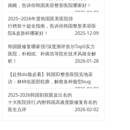
揭晓，告诉你韩国美容整形医院哪家好！
2026-02-02
2025~2026年度韩国医美医院排
行榜前十超全指南，告诉你韩国整形美容医
院&皮肤科哪家好！
2025-12-09
韩国眼修复哪家强?深度测评首尔Top5实力
医院，朴相炫、朴炳浩等院长技术风格全解
析！
2026-01-28
【赴韩do脸必看】韩国ID整形医院实地采
访：林钟佑面部轮廓，解救各种脸型bug
2026-02-02
2025-2026韩国割双眼皮出名的
十大医院排行,内附韩国高难度眼修复有名的
医生点评
2026-02-02